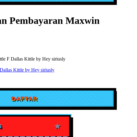
lan Pembayaran Maxwin
DAFTAR
6