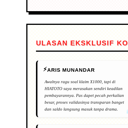
ULASAN EKSKLUSIF KO
ARIS MUNANDAR
Awalnya ragu soal klaim X1000, tapi di
HIATOTO saya merasakan sendiri keadilan
pembayarannya. Pas dapet pecah perkalian
besar, proses validasinya transparan banget
dan saldo langsung masuk tanpa drama.