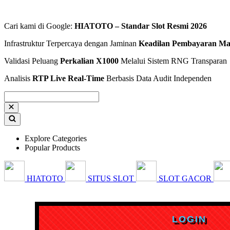
Cari kami di Google:
HIATOTO – Standar Slot Resmi 2026
Infrastruktur Terpercaya dengan Jaminan
Keadilan Pembayaran M
Validasi Peluang
Perkalian X1000
Melalui Sistem RNG Transparan
Analisis
RTP Live Real-Time
Berbasis Data Audit Independen
Explore Categories
Popular Products
HIATOTO
SITUS SLOT
SLOT GACOR
LOGIN