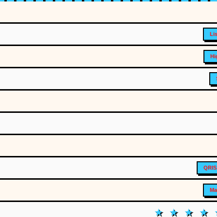
Li
Hi
QRIS 
Ma