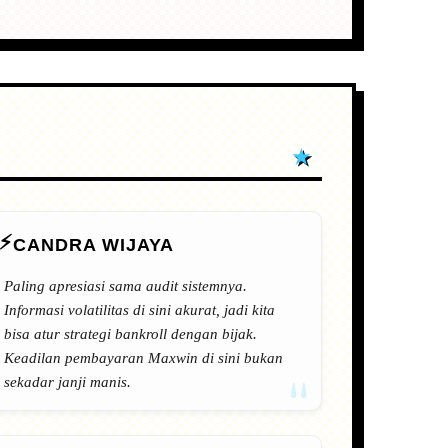
CANDRA WIJAYA
Paling apresiasi sama audit sistemnya.
Informasi volatilitas di sini akurat, jadi kita
bisa atur strategi bankroll dengan bijak.
Keadilan pembayaran Maxwin di sini bukan
sekadar janji manis.