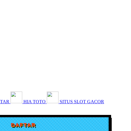
FTAR
HIA TOTO
SITUS SLOT GACOR
DAFTAR