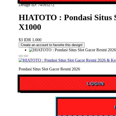
Design ID: 74165272
HIATOTO : Pondasi Situs 
X1000
$3
IDR 1.000
Create an account to favorite this design!
Pondasi Situs Slot Gacor Resmi 2026
LOGIN