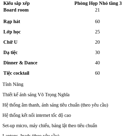
Kiểu sắp xếp
Phòng Họp Nhỏ tầng 3
Board room
21
Rạp hát
60
Lớp học
25
Chữ U
20
Dạ tiệc
30
Dinner & Dance
40
Tiệc cocktail
60
Tính Năng
Thiết kế ánh sáng Võ Trọng Nghĩa
Hệ thống âm thanh, ánh sáng tiêu chuẩn (theo yêu cầu)
Hệ thống kết nối internet tốc độ cao
Set-up micro, máy chiếu, bảng lật theo tiêu chuẩn
Laptops, Ipads (theo yêu cầu)