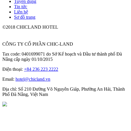
Tuyển dụng
Tin tức
Liên hệ
Sơ đồ trang
©2018 CHICLAND HOTEL
CÔNG TY CỔ PHẦN CHIC-LAND
Tax code: 0401699071 do Sở Kế hoạch và Đầu tư thành phố Đà
Nẵng cấp ngày 01/10/2015
Điện thoại:
+84 236 223 2222
Email:
hotel@chicland.vn
Địa chỉ: Số 210 Đường Võ Nguyên Giáp, Phường An Hải, Thành
Phố Đà Nẵng, Việt Nam