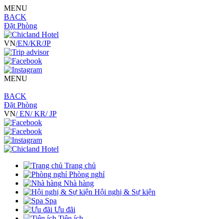
MENU
BACK
Đặt Phòng
VN
/EN
/KR
/JP
MENU
BACK
Đặt Phòng
VN
/ EN
/ KR
/ JP
Trang chủ
Phòng nghỉ
Nhà hàng
Hội nghị & Sự kiện
Spa
Ưu đãi
Tiện ích