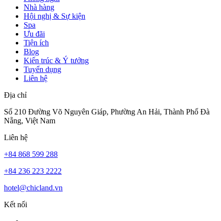
Nhà hàng
Hội nghị & Sự kiện
Spa
Ưu đãi
Tiện ích
Blog
Kiến trúc & Ý tưởng
Tuyển dụng
Liên hệ
Địa chỉ
Số 210 Đường Võ Nguyên Giáp, Phường An Hải, Thành Phố Đà
Nẵng, Việt Nam
Liên hệ
+84 868 599 288
+84 236 223 2222
hotel@chicland.vn
Kết nối